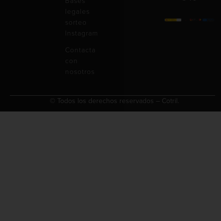
Bases
legales
sorteo
Instagram
Contacta
con
nosotros
© Todos los derechos reservados – Cotril.