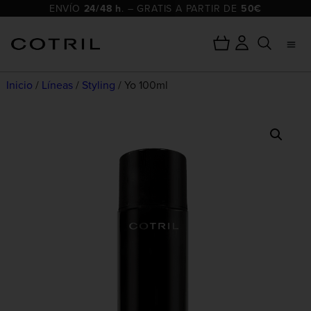
ENVÍO
24/48 h
. – GRATIS A PARTIR DE
50€
Inicio
/
Líneas
/
Styling
/ Yo 100ml