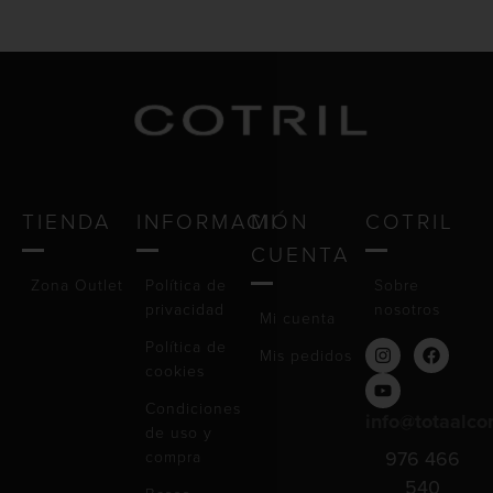
TIENDA
INFORMACIÓN
MI
COTRIL
CUENTA
Zona Outlet
Política de
Sobre
privacidad
nosotros
Mi cuenta
Política de
Mis pedidos
cookies
Condiciones
info@totaalco
de uso y
compra
976 466
540