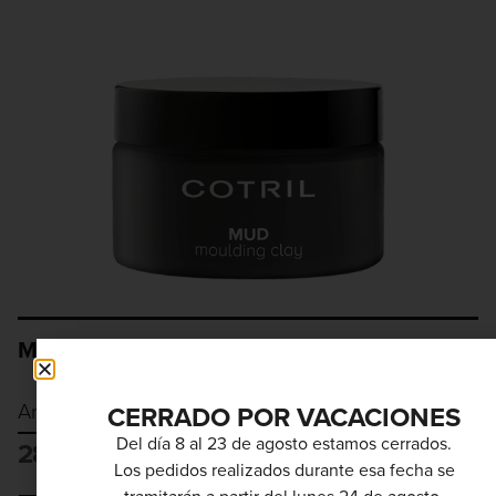
MUD 100ML
Arcilla moldeadora
CERRADO POR VACACIONES
Del día 8 al 23 de agosto estamos cerrados.
28,05
€
Los pedidos realizados durante esa fecha se