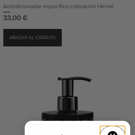
Acondicionador específico coloración Henné
33,00
€
AÑADIR AL CARRITO