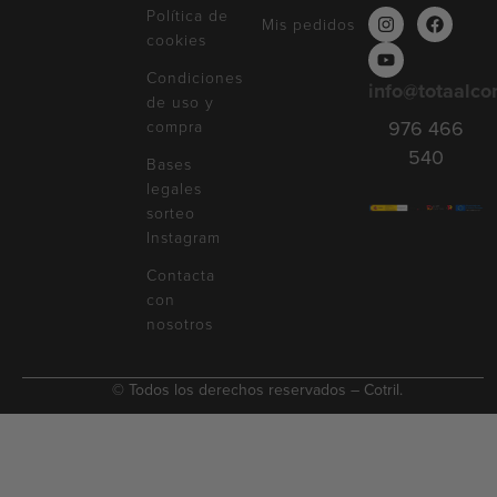
Política de
Mis pedidos
cookies
Condiciones
info@totaalco
de uso y
compra
976 466
540
Bases
legales
sorteo
Instagram
Contacta
con
nosotros
© Todos los derechos reservados – Cotril.