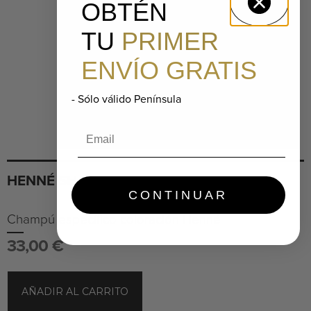
OBTÉN
TU
PRIMER
ENVÍO GRATIS
- Sólo válido Península
Email
HENNÉ SHAMPOO 500ML
CONTINUAR
Champú específico coloración Henné
33,00
€
AÑADIR AL CARRITO