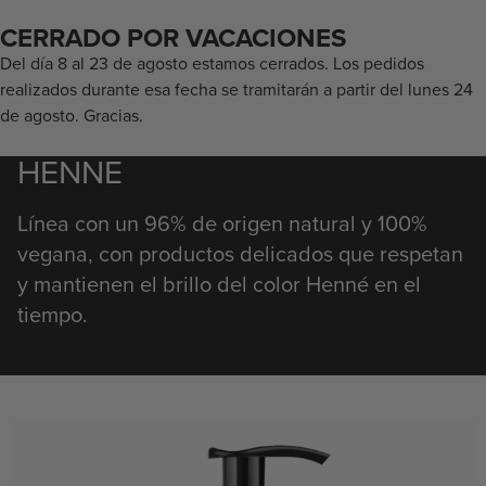
ENVÍO
24/48 h
. – GRATIS A PARTIR DE
50€
CERRADO POR VACACIONES
Del día 8 al 23 de agosto estamos cerrados. Los pedidos
realizados durante esa fecha se tramitarán a partir del lunes 24
de agosto. Gracias.
HENNE
Línea con un 96% de origen natural y 100%
vegana, con productos delicados que respetan
y mantienen el brillo del color Henné en el
tiempo.