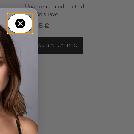
Una crema modelante de
fijación suave
22,55
€
AÑADIR AL CARRITO
S
LOCIONES