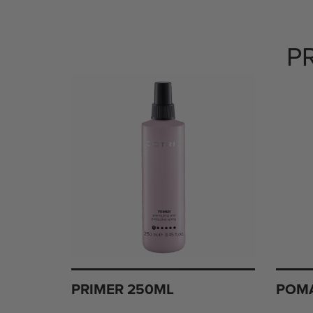
P
PRIMER 250ML
POMA