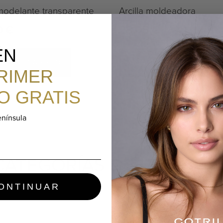
modelante transparente
Arcilla moldeadora
0
€
28,05
€
ÉN
DIR AL CARRITO
AÑADIR AL CARRITO
RIMER
O GRATIS
enínsula
DESTACADA
CATEGORÍAS
ONTINUAR
CONDICIONADORES
MASCARILLAS