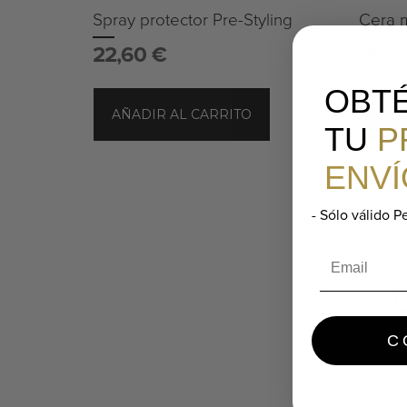
Spray protector Pre-Styling
Cera 
22,60
€
25,3
OBT
AÑADIR AL CARRITO
AÑA
TU
P
ENVÍ
- Sólo válido P
Email
C
CHAMPÚS
A