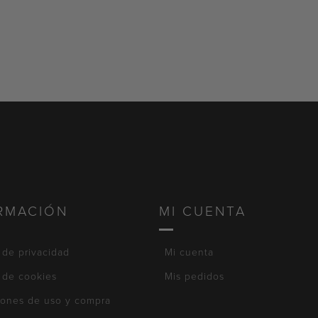
RMACIÓN
MI CUENTA
a de privacidad
Mi cuenta
a de cookies
Mis pedidos
iones de uso y compra