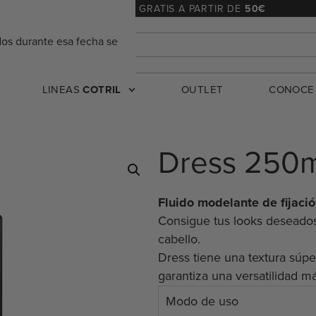
ENVÍO
24/48 h
. – GRATIS A PARTIR DE
50€
dos durante esa fecha se
LINEAS
COTRIL
OUTLET
CONOC
Dress 250
Fluido modelante de fijaci
Consigue tus looks deseados
cabello.
Dress tiene una textura súpe
garantiza una versatilidad m
Modo de uso