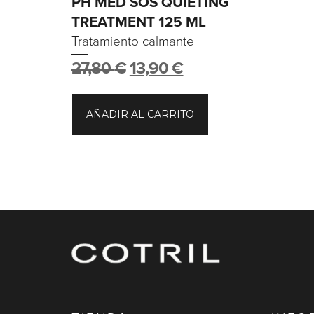
PH MED SOS QUIETING
TREATMENT 125 ML
Tratamiento calmante
27,80
€
13,90
€
AÑADIR AL CARRITO