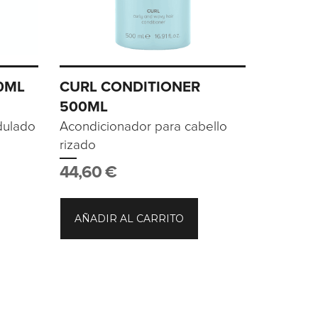
0ML
CURL CONDITIONER
500ML
dulado
Acondicionador para cabello
rizado
44,60
€
AÑADIR AL CARRITO