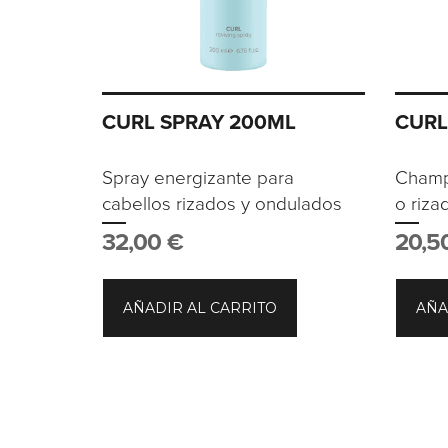
CURL SPRAY 200ML
CURL
Spray energizante para
Champ
cabellos rizados y ondulados
o riza
32,00
€
20,5
AÑADIR AL CARRITO
AÑA