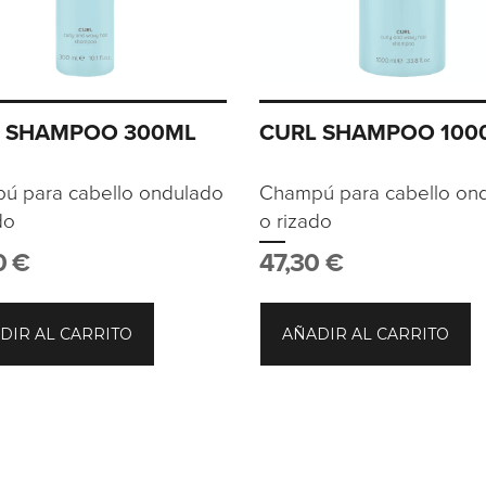
 SHAMPOO 300ML
CURL SHAMPOO 100
ú para cabello ondulado
Champú para cabello on
do
o rizado
0
€
47,30
€
DIR AL CARRITO
AÑADIR AL CARRITO