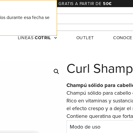
ENVÍO
24/48 h
. – GRATIS A PARTIR DE
50€
dos durante esa fecha se
LINEAS
COTRIL
OUTLET
CONOC
Curl Shamp
Champú sólido para cabell
Champú sólido para cabello 
Rico en vitaminas y sustanci
el efecto crespo y a dejar el
Contiene queratina que forta
Modo de uso