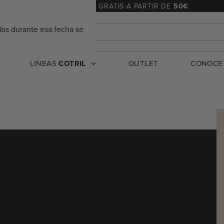
ENVÍO
24/48 h
. – GRATIS A PARTIR DE
50€
dos durante esa fecha se
LINEAS
COTRIL
OUTLET
CONOC