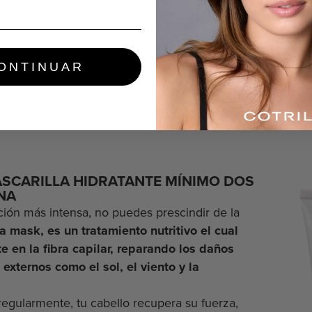
ONTINUAR
MASCARILLA HIDRATANTE MÍNIMO DOS
NA
ción más intensa, no puedes prescindir de la
a mask, es un tratamiento nutritivo el cual
 en la fibra capilar, reparando los daños
externos como el sol, el viento y la
a regularmente, tu cabello recupera su fuerza,