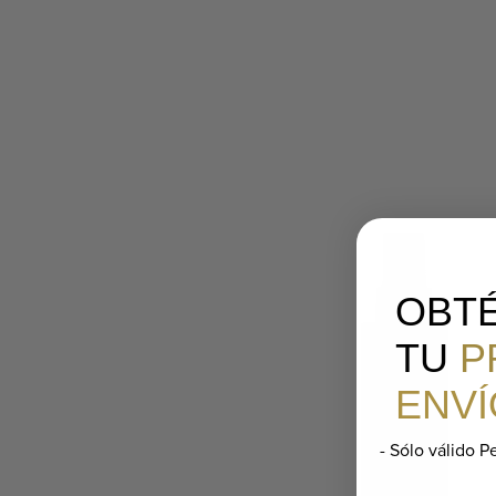
OBT
TU
P
ENVÍ
- Sólo válido P
Email