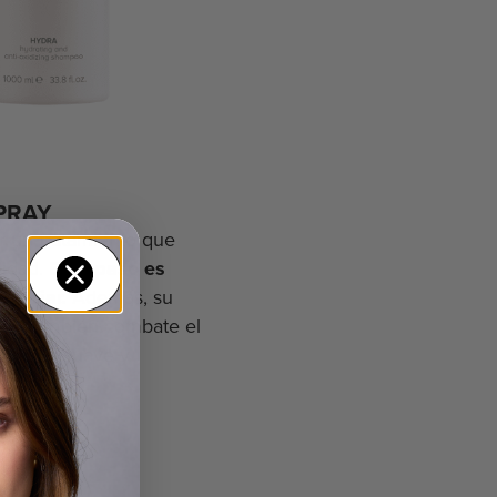
PRAY
r un tratamiento que
didad.
Este paso es
manejar.
Además, su
 que también combate el
dolo más suave y