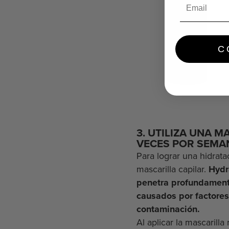
C
3. UTILIZA UNA 
VECES POR SEMA
Para lograr una hidrata
mascarilla capilar.
Hydr
penetra profundamente
causados por factores 
contaminación.
Al aplicar la mascarill