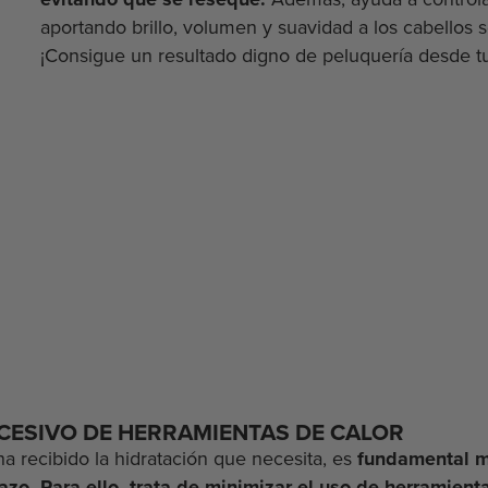
evitando que se reseque.
Además, ayuda a controla
aportando brillo, volumen y suavidad a los cabellos 
¡Consigue un resultado digno de peluquería desde tu
EXCESIVO DE HERRAMIENTAS DE CALOR
a recibido la hidratación que necesita, es
fundamental m
lazo. Para ello, trata de minimizar el uso de herramien