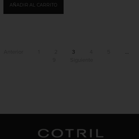
AÑADIR AL CARRITO
Anterior
1
2
3
4
5
…
9
Siguiente