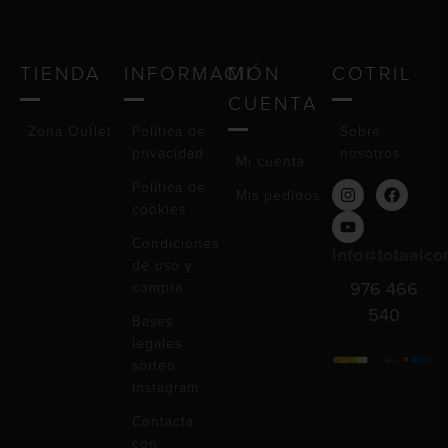
TIENDA
INFORMACIÓN
MI
COTRIL
CUENTA
Zona Outlet
Política de
Sobre
privacidad
nosotros
Mi cuenta
Política de
Mis pedidos
cookies
Condiciones
info@totaalco
de uso y
compra
976 466
540
Bases
legales
sorteo
Instagram
Contacta
con